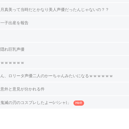
金月真美って当時だとかなり美人声優だったんじゃないの？？
第一子出産を報告
う隠れ巨乳声優
ぐｗｗｗｗｗｗ
さん、ロリータ声優二人のかーちゃんみたいになるｗｗｗｗｗｗ
←意外と意見が分かれる件
鬼滅の刃のコスプレしたよー(パシャ)」
Hot!