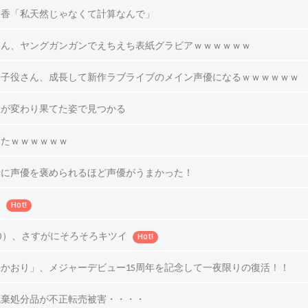
菜香「私天然じゃなくて計算なんで」
さん、ヤングガンガンでえちえち表紙グラビアｗｗｗｗｗｗ
た子役さん、成長して新作ラブライブのメイン声優になるｗｗｗｗｗｗ
んが変わり果てた姿で見つかる
ったｗｗｗｗｗｗ
優に声優を褒められるほど声優がうまかった！
す
Hot!
0）、さすがにそろそろキツイ
Hot!
かおり」、メジャーデビュー15周年を記念して一夜限りの復活！！
廃棄処分品が不正転売被害・・・・