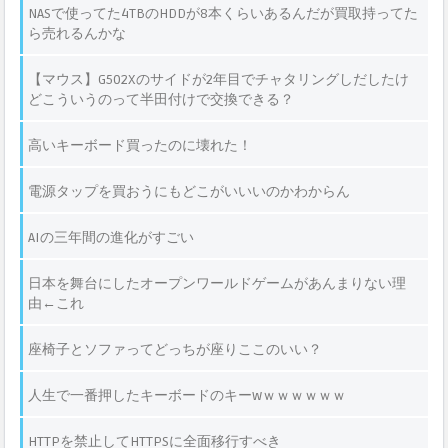
NASで使ってた4TBのHDDが8本くらいあるんだが買取持ってた
ら売れるんかな
【マウス】G502Xのサイドが2年目でチャタリングしだしたけ
どこういうのって半田付けで交換できる？
高いキーボード買ったのに壊れた！
電源タップを買おうにもどこがいいいのかわからん
AIの三年間の進化がすごい
日本を舞台にしたオープンワールドゲームがあんまりない理
由←これ
座椅子とソファってどっちが座りここのいい？
人生で一番押したキーボードのキーwｗｗｗｗｗｗ
HTTPを禁止してHTTPSに全面移行すべき