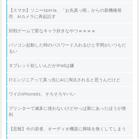
【スマホ】ソニーXperia、「お先真っ暗」からの新機種発
売 AIカメラに再起託す
対戦ゲームで変なキャラ好きなやつｗｗｗｗ
パソコン起動した時のパスワード入れるひと手間がいつもだ
るい
タブレット欲しいんだがiPadは嫌
ITエンジニアって真っ先にAIに淘汰されると思うんだけど
ワイのiPhone6s、そろそろヤバい
プリンターて滅多に使わないけどやっぱ家にあったほうが便
利
【悲報】今の若者、オーディオ機器に興味を無くしてしまう