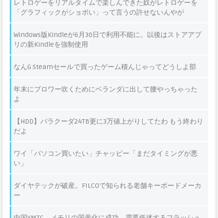
レトロゲーをリアルタイムで楽しんできた奴がレトロゲーを
「グラフィックがショボい」って言うの許せないんやが
Windows版Kindleが6月30日で利用不能に。以後はストアアプ
リの新Kindleを強制使用
なんG Steamセールで買ったゲーム積んじゃってどうしよ部
年末にブロワー吹くためにベランダに出して腰やっちゃった
よ
【HDD】バラクーダ24TB更に3万値上がりしてたわ もう終わり
だよ
ワイ「パソコン買いたい」チャッピー「まだタイミングが悪
い」
ダイヤテックが破産。FILCOで知られる老舗キーボードメーカ
ー
中国YMTC、メモリの国産化に成功、需要低迷するフラッシュ