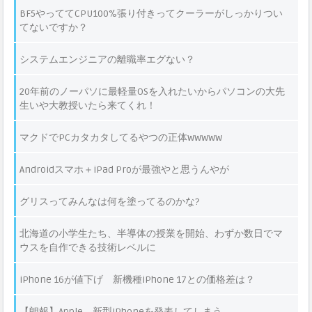
BF5やっててCPU100%張り付きってクーラーがしっかりつい
てないですか？
システムエンジニアの離職率エグない？
20年前のノーパソに最軽量OSを入れたいからパソコンの大先
生いや大教授いたら来てくれ！
マクドでPCカタカタしてるやつの正体wwwww
Androidスマホ＋iPad Proが最強やと思うんやが
グリスってみんなは何を塗ってるのかな?
北海道の小学生たち、半導体の授業を開始、わずか数日でマ
ウスを自作できる技術レベルに
iPhone 16が値下げ 新機種iPhone 17との価格差は？
【朗報】Apple、新型iPhoneを発表してしまう