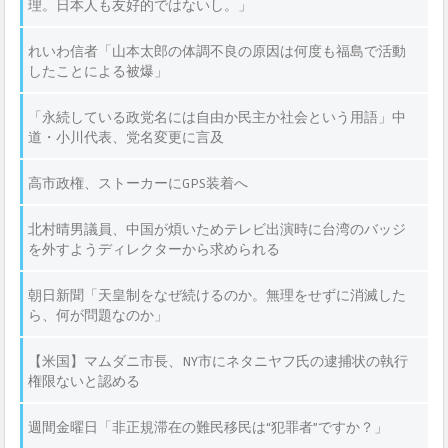
理。日本人も友好的ではないし。」
れいわ信者「山本太郎の体調不良の原因は何度も福島で活動
したことによる被爆」
「永続している政党名には自由か民主か社会という用語」中
道・小川代表、党名変更に言及
高市政権、ストーカーにGPS装着へ
北村晴男議員、中国が煩いためテレビ出演時に台湾のバッジ
を外すようディレクターから求められる
朝日新聞「天皇制をなぜ続けるのか。無理をせずに消滅した
ら、何が問題なのか」
【米国】マムダニ市長、NY市にネタニヤフ氏の逮捕状の執行
権限ないと認める
週間金曜日「非正規滞在の難民移民は“犯罪者”ですか？」