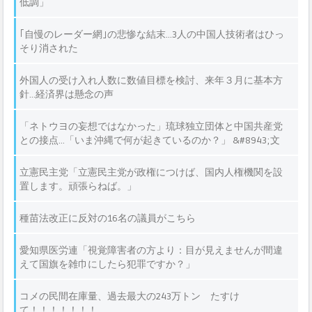
低調」
｢自慢のレーダー網｣の悲惨な結末…3人の中国人技術者はひっ
そり消された
外国人の受け入れ人数に数値目標を検討、来年３月に基本方
針…経済界は懸念の声
「ネトウヨの妄想ではなかった」琉球独立団体と中国共産党
との接点…「いま沖縄で何が起きているのか？」 &#8943;文
春
立憲民主党「立憲民主党が政権につけば、国内人権機関を設
置します。頑張らねば。」
種苗法改正に反対の16名の議員がこちら
愛知県医労連「視覚障害者の方より：目が見えませんが間違
えて国旗を雑巾にしたら犯罪ですか？」
コメの民間在庫量、過去最大の243万トン たすけ
て！！！！！！！