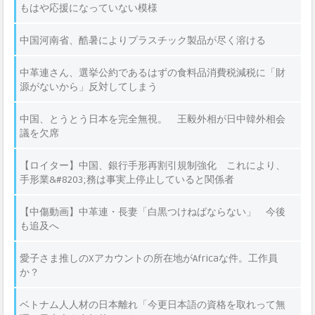
もはや応援になっていない模様
中国河南省、酷暑によりプラスチック製品が尽く溶ける
中革連さん、選挙公約であるはずの食料品消費税減税に「財
源がないから」反対してしまう
中国、とうとう日本を完全無視。 王毅外相が日中韓外相会
議を欠席
【ロイター】中国、銀行手形再割引規制強化 これにより、
手形業&#8203;務は事実上停止していると関係者
【中傷動画】中革連・長妻「白黒つけねばならない」 今後
も追及へ
愛子さま推しのXアカウントの所在地がAfricaな件。工作員
か？
ベトナム人人材の日本離れ「今更日本語の資格を取れって無