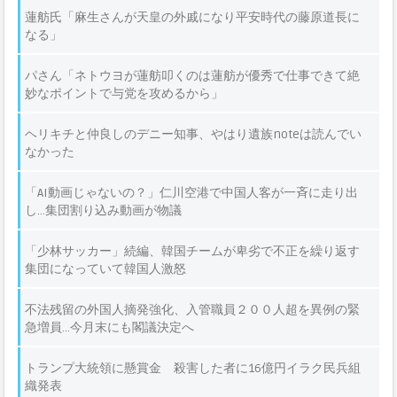
蓮舫氏「麻生さんが天皇の外戚になり平安時代の藤原道長に
なる」
パさん「ネトウヨが蓮舫叩くのは蓮舫が優秀で仕事できて絶
妙なポイントで与党を攻めるから」
ヘリキチと仲良しのデニー知事、やはり遺族noteは読んでい
なかった
「AI動画じゃないの？」仁川空港で中国人客が一斉に走り出
し…集団割り込み動画が物議
「少林サッカー」続編、韓国チームが卑劣で不正を繰り返す
集団になっていて韓国人激怒
不法残留の外国人摘発強化、入管職員２００人超を異例の緊
急増員…今月末にも閣議決定へ
トランプ大統領に懸賞金 殺害した者に16億円イラク民兵組
織発表