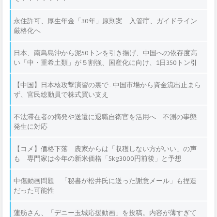
永住許可、厚生年金「30年」原則案 入管庁、ガイドライン
厳格化へ
日本、南鳥島沖から泥50トンを引き揚げ、中国への依存度高
い「中・重希土類」が５割強、国産化に向け、1日350トン引
き揚げへ
【中国】日本核攻撃演習の裏で…中国市場から資金流出止まら
ず、官民総動員で株式買い支え
不法滞在者の摘発や送還に退職自衛官を活用へ 不測の事態
発生に対応
【コメ】価格下落 農家からは「収穫しない方がいい」の声
も 専門家は今年の新米価格「5kg3000円前後」と予想
中傷動画問題 「秘書が松井氏に送った謝意メール」も捏造
だった可能性
蓮舫さん、「デニー玉城応援動画」を投稿。内容が薄すぎて