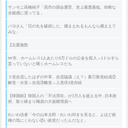
サンモニ高橋純子「高市の国会運営、史上最悪最低。幼稚な
全能感に浸ってる」
パヨさん「日の丸を破損した。捕まえれるもんなら捕まえて
みな」
【左翼激怒
NY市、ホームレス1人あたり8万ドルの公金を投入→1ドルすら
貰っていないと嘆くホームレスたち
３党合流したはずの中革、合流協議（え？）案①新党結成②
解党・分党→合流③離党→入党④3党存続
【韓国紙】韓国人の「不法滞在」が1万人を超える中…日本政
府、取り締まり職員の大規模増員ヘ
れいわ信者「今の山本太郎・れいわ叩きを見ると、よほど政
権の気にくわない恐い政党だったんだなと」