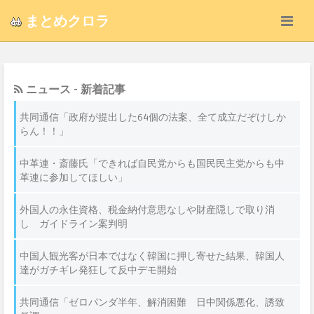
まとめクロラ
ニュース - 新着記事
共同通信「政府が提出した64個の法案、全て成立だぞけしか
らん！！」
中革連・斎藤氏「できれば自民党からも国民民主党からも中
革連に参加してほしい」
外国人の永住資格、税金納付意思なしや財産隠しで取り消
し ガイドライン案判明
中国人観光客が日本ではなく韓国に押し寄せた結果、韓国人
達がガチギレ発狂して反中デモ開始
共同通信「ゼロパンダ半年、解消困難 日中関係悪化、誘致