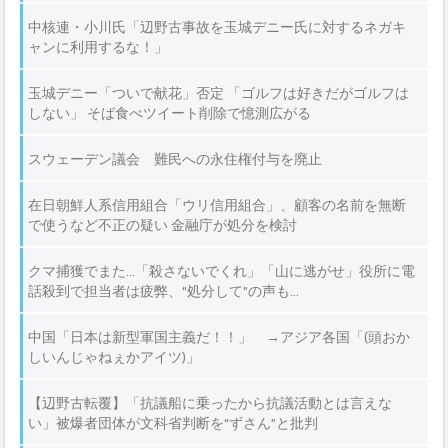
中核連・小川氏「辺野古事故を玉城デニー氏に対するネガキ
ャンに利用するな！」
玉城デニー「ついで献花」否定 「ゴルフは好きだがゴルフは
しない」 そば食べツイート削除で憶測広がる
スウェーデン議会 難民への永住権付与を廃止
在日朝鮮人系信用組合「ウリ信用組合」、顧客の名前を無断
で使うなど不正の疑い 金融庁が処分を検討
クマ捕獲でまた…「殺さないでくれ」「山に逃がせ」役所に電
話殺到で担当者は疲弊、“処分して”の声も…
中国「日本は新型軍国主義だ！！」 →アジア各国「(頭おか
しいんじゃねぇかアイツ)」
【辺野古転覆】「抗議船に乗ったから抗議活動とは言えな
い」被爆者団体が文科省判断を“ずさん”と批判