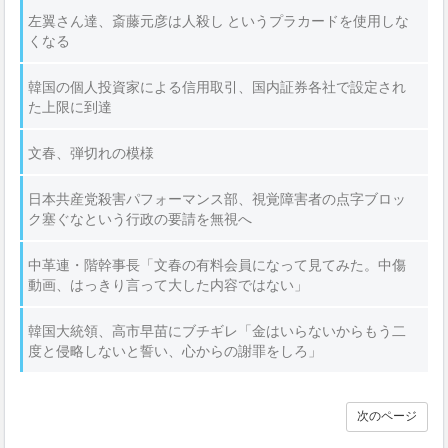
左翼さん達、斎藤元彦は人殺し というプラカードを使用しな
くなる
韓国の個人投資家による信用取引、国内証券各社で設定され
た上限に到達
文春、弾切れの模様
日本共産党殺害パフォーマンス部、視覚障害者の点字ブロッ
ク塞ぐなという行政の要請を無視へ
中革連・階幹事長「文春の有料会員になって見てみた。中傷
動画、はっきり言って大した内容ではない」
韓国大統領、高市早苗にブチギレ「金はいらないからもう二
度と侵略しないと誓い、心からの謝罪をしろ」
次のページ