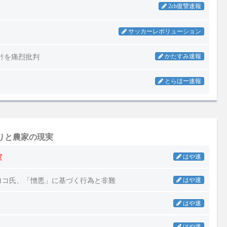
りと農家の現実
実
はや速
ヨコ氏、「憎悪」に基づく行為と非難
はや速
はや速
はや速