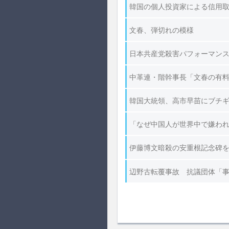
韓国の個人投資家による信用
文春、弾切れの模様
日本共産党殺害パフォーマン
中革連・階幹事長「文春の有
韓国大統領、高市早苗にブチ
「なぜ中国人が世界中で嫌わ
伊藤博文暗殺の安重根記念碑
辺野古転覆事故 抗議団体「事