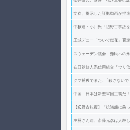
松井健氏、暴露「私が文春の
文春、提示した証拠動画が捏
中核連・小川氏「辺野古事故
玉城デニー「ついで献花」否定
スウェーデン議会 難民への
在日朝鮮人系信用組合「ウリ信
クマ捕獲でまた…「殺さないで
中国「日本は新型軍国主義だ！
【辺野古転覆】「抗議船に乗っ
左翼さん達、斎藤元彦は人殺し