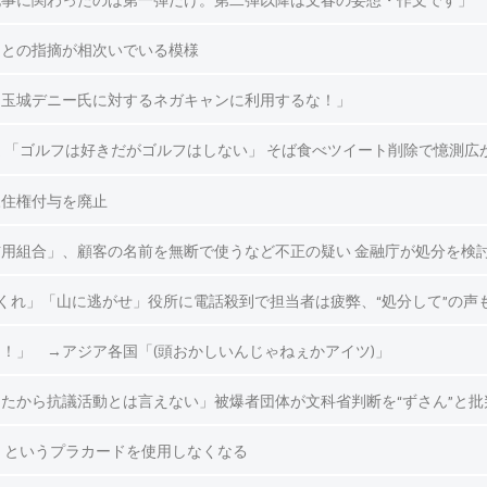
記事に関わったのは第一弾だけ。第二弾以降は文春の妄想・作文です」
造との指摘が相次いでいる模様
を玉城デニー氏に対するネガキャンに利用するな！」
 「ゴルフは好きだがゴルフはしない」 そば食べツイート削除で憶測広
永住権付与を廃止
用組合」、顧客の名前を無断で使うなど不正の疑い 金融庁が処分を検
くれ」「山に逃がせ」役所に電話殺到で担当者は疲弊、“処分して”の声
！」 →アジア各国「(頭おかしいんじゃねぇかアイツ)」
たから抗議活動とは言えない」被爆者団体が文科省判断を“ずさん”と批
 というプラカードを使用しなくなる