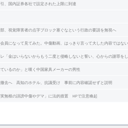
取引、国内証券各社で設定された上限に到達
ス部、視覚障害者の点字ブロック塞ぐなという行政の要請を無視へ
料会員になって見てみた。中傷動画、はっきり言って大した内容ではな
ギレ「金はいらないからもう二度と侵略しないと誓い、心からの謝罪を
れているのか」と嘆く中国家具メーカーの男性
を撤去へ 高知のホテル、抗議受け 事前に内容確認せずと説明
実無根の誹謗中傷やデマ」に法的措置 HPで注意喚起