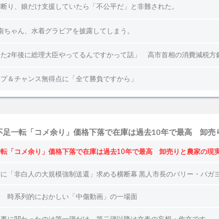
足一転「コメ余り」価格下落で在庫は過去10年で最高 卸売
転「コメ余り」価格下落で在庫は過去10年で最高 卸売りと農家の現
に「非白人の大規模強制送還」求める横断幕 黒人市長のバリー・バガ
除 時系列的におかしい「中傷動画」の一場面