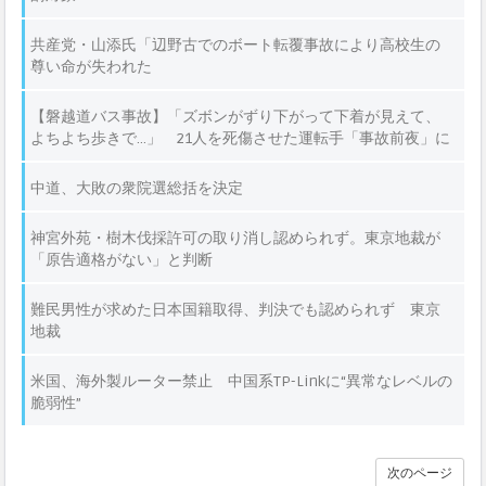
共産党・山添氏「辺野古でのボート転覆事故により高校生の
尊い命が失われた
【磐越道バス事故】「ズボンがずり下がって下着が見えて、
よちよち歩きで…」 21人を死傷させた運転手「事故前夜」に
目撃された異様な姿
中道、大敗の衆院選総括を決定
神宮外苑・樹木伐採許可の取り消し認められず。東京地裁が
「原告適格がない」と判断
難民男性が求めた日本国籍取得、判決でも認められず 東京
地裁
米国、海外製ルーター禁止 中国系TP-Linkに“異常なレベルの
脆弱性”
次のページ