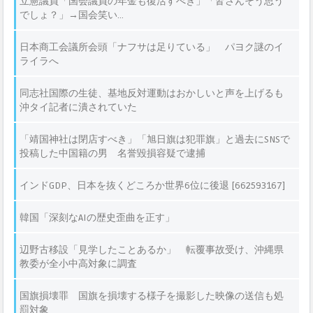
立憲議員「国会議員の年金も復活すべき」「皆さんそう思う
でしょ？」→国会笑い…
日本商工会議所会頭「ナフサは足りている」 パヨク謎のイ
ライラへ
同志社国際の生徒、基地反対運動はおかしいと声を上げるも
沖タイ記者に潰されていた
「靖国神社は閉店すべき」「旭日旗は犯罪旗」と過去にSNSで
投稿した中国籍の男 名誉毀損容疑で逮捕
インドGDP、日本を抜くどころか世界6位に後退 [662593167]
韓国「深刻なAIの歴史歪曲を正す」
辺野古移設「見学したことあるか」 転覆事故受け、沖縄県
教委が全小中高対象に調査
国旗損壊罪 国旗を損壊する様子を撮影した映像の送信も処
罰対象