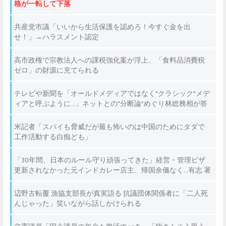
格が一転して下落
共産党市議「いいから生活保護を認めろ！今すぐ金を出
せ！」→ハラスメント認定
高市政権で宗教法人への課税強化案が浮上、「食料品消費税
ゼロ」の財源に充てられる
テレビや新聞を「オールドメディアではなく“クラシック”メデ
ィアと呼ぶように…」ネットとの“分断論”めぐり林総務相が答
弁
米記者「スパイも脅威だが最も怖いのは中国のためにタダで
工作活動する白痴ども」
「30年間、日本のルール守り頑張ってきた」経営・管理ビザ
更新されなかった元インドカレー店主、帰国余儀なく…有志 署
名約5.3万筆提出
辺野古転覆 漁協支部長が真実語る 抗議団体関係者に「二人死
んじゃった」笑いながら話しかけられる