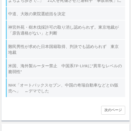
よちよち歩きで…」 21人を死傷させた運転手「事故前夜」に
目撃された異様な姿
中道、大敗の衆院選総括を決定
神宮外苑・樹木伐採許可の取り消し認められず。東京地裁が
「原告適格がない」と判断
難民男性が求めた日本国籍取得、判決でも認められず 東京
地裁
米国、海外製ルーター禁止 中国系TP-Linkに“異常なレベルの
脆弱性”
NHK「オートバックスセブン、中国の奇瑞自動車などとEV販
売へ」 ←デマでした
次のページ