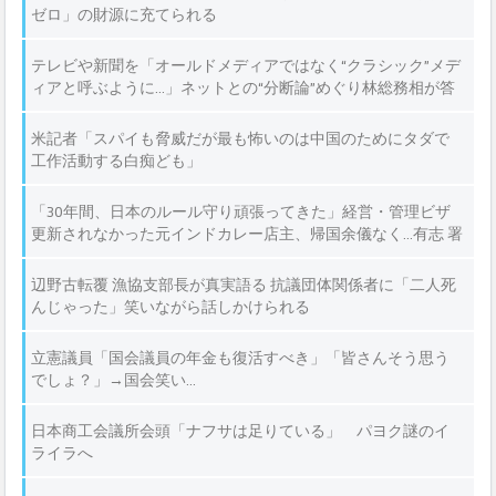
ゼロ」の財源に充てられる
テレビや新聞を「オールドメディアではなく“クラシック”メデ
ィアと呼ぶように…」ネットとの“分断論”めぐり林総務相が答
弁
米記者「スパイも脅威だが最も怖いのは中国のためにタダで
工作活動する白痴ども」
「30年間、日本のルール守り頑張ってきた」経営・管理ビザ
更新されなかった元インドカレー店主、帰国余儀なく…有志 署
名約5.3万筆提出
辺野古転覆 漁協支部長が真実語る 抗議団体関係者に「二人死
んじゃった」笑いながら話しかけられる
立憲議員「国会議員の年金も復活すべき」「皆さんそう思う
でしょ？」→国会笑い…
日本商工会議所会頭「ナフサは足りている」 パヨク謎のイ
ライラへ