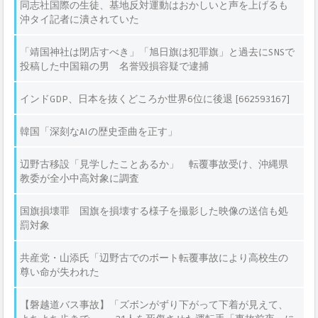
同志社国際の生徒、基地反対運動はおかしいと声を上げるも
沖タイ記者に潰されていた
「靖国神社は閉店すべき」「旭日旗は犯罪旗」と過去にSNSで
投稿した中国籍の男 名誉毀損容疑で逮捕
インドGDP、日本を抜くどころか世界6位に後退 [662593167]
韓国「深刻なAIの歴史歪曲を正す」
辺野古移設「見学したことあるか」 転覆事故受け、沖縄県
教委が全小中高対象に調査
国旗損壊罪 国旗を損壊する様子を撮影した映像の送信も処
罰対象
共産党・山添氏「辺野古でのボート転覆事故により高校生の
尊い命が失われた
【磐越道バス事故】「ズボンがずり下がって下着が見えて、