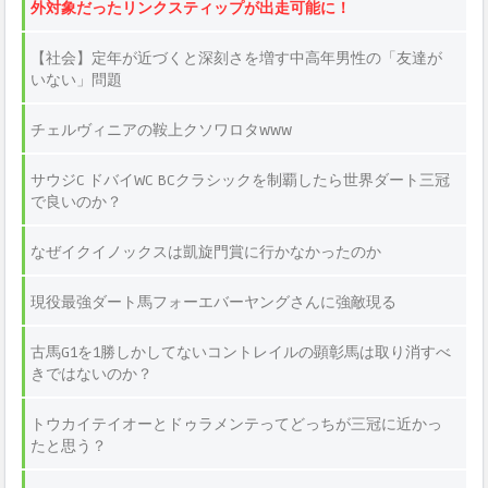
外対象だったリンクスティップが出走可能に！
【社会】定年が近づくと深刻さを増す中高年男性の「友達が
いない」問題
チェルヴィニアの鞍上クソワロタwww
サウジC ドバイWC BCクラシックを制覇したら世界ダート三冠
で良いのか？
なぜイクイノックスは凱旋門賞に行かなかったのか
現役最強ダート馬フォーエバーヤングさんに強敵現る
古馬G1を1勝しかしてないコントレイルの顕彰馬は取り消すべ
きではないのか？
トウカイテイオーとドゥラメンテってどっちが三冠に近かっ
たと思う？