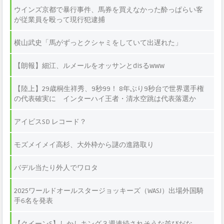
ウインズ京都で暴行事件、馬券を買えなかった酔っぱらい客
が従業員を殴って現行犯逮捕
横山武史「馬がずっとクシャミをしていて出遅れた」
【朗報】細江、ルメールをオッサンとdisるwww
【陸上】29歳桐生祥秀、9秒99！ 8年ぶり9秒台で世界選手権
の代表確実に インターハイ王者・清水空跳は代表落選か
アイビスSD レコード？
モズメイメイ高杉、大外枠から謎の進路取り
バデル当たり外人でワロタ
2025ワールドオールスタージョッキーズ（WASJ）出場外国騎
手6名を発表
【クイーンS】しかしキング３週連続されそうな並びだな