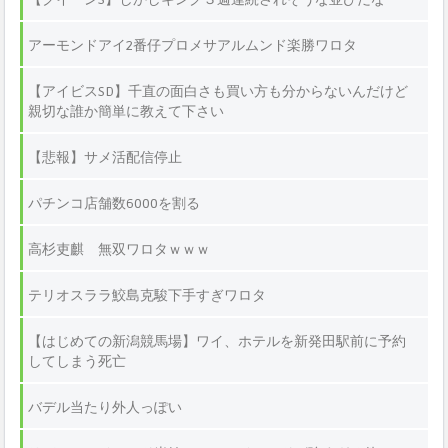
アーモンドアイ2番仔プロメサアルムンド楽勝ワロタ
【アイビスSD】千直の面白さも買い方も分からないんだけど
親切な誰か簡単に教えて下さい
【悲報】サメ活配信停止
パチンコ店舗数6000を割る
高杉吏麒 無双ワロタｗｗｗ
テリオスララ鮫島克駿下手すぎワロタ
【はじめての新潟競馬場】ワイ、ホテルを新発田駅前に予約
してしまう死亡
バデル当たり外人っぽい