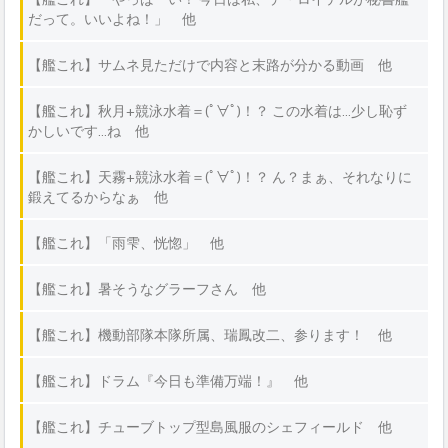
だって。いいよね！」 他
【艦これ】サムネ見ただけで内容と末路が分かる動画 他
【艦これ】秋月+競泳水着＝(ﾟ∀ﾟ)！？ この水着は…少し恥ず
かしいです…ね 他
【艦これ】天霧+競泳水着＝(ﾟ∀ﾟ)！？ ん？まぁ、それなりに
鍛えてるからなぁ 他
【艦これ】「雨雫、恍惚」 他
【艦これ】暑そうなグラーフさん 他
【艦これ】機動部隊本隊所属、瑞鳳改二、参ります！ 他
【艦これ】ドラム『今日も準備万端！』 他
【艦これ】チューブトップ型島風服のシェフィールド 他