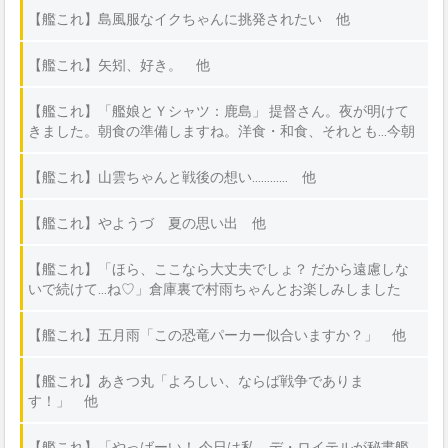
【艦これ】島風服なイクちゃんに挑発されたい 他
【艦これ】矢矧、好き。 他
【艦これ】「艦娘とＹシャツ：鹿島」 提督さん。夜が明けて
きました。朝食の準備しますね。洋食・和食、それとも…今朝
はどちらがいいですか？ 他
【艦これ】山雲ちゃんと戦後の想い………… 他
【艦これ】やようづ 夏の思い出 他
【艦これ】「ほら、ここなら大丈夫でしょ？ だから遠慮しな
いで続けて…ね♡」倉庫裏で村雨ちゃんとお楽しみしました
❤ 他
【艦これ】五月雨「この恐竜パーカー似合いますか？」 他
【艦これ】あきつ丸「よろしい、ならば戦争でありま
す！」 他
【艦これ】「やっばーい！ 今日は私、デ・ロイテルが秘書艦