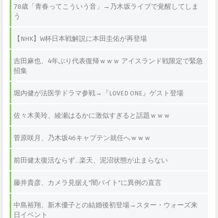
78歳「青春ってこういう音」→乃木坂ライブで覚醒してしま
う
【NHK】W杯日本戦解説に本田圭佑が再登場
吉田麻也、4年ぶり代表復帰ｗｗｗ アイスランド戦限定で緊急
招集
堀内健が法医学ドラマ参戦→『LOVED ONE』ゲスト登場
佐々木美玲、綾瀬はるかに激似すぎると話題ｗｗｗ
菅原咲月、乃木坂46キャプテン就任へｗｗｗ
前田健太復活ならず…楽天、泥沼状態が止まらない
藤井貴彦、カメラ見据え“闇バイト”に異例の直言
中島裕翔、新木優子との結婚後初登場→スター・ウォーズ来
日イベント