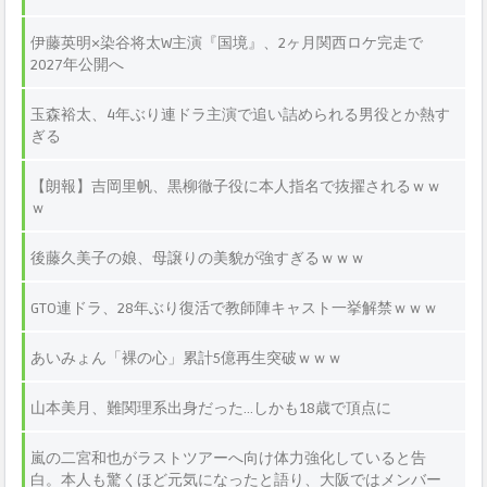
伊藤英明×染谷将太W主演『国境』、2ヶ月関西ロケ完走で
2027年公開へ
玉森裕太、4年ぶり連ドラ主演で追い詰められる男役とか熱す
ぎる
【朗報】吉岡里帆、黒柳徹子役に本人指名で抜擢されるｗｗ
ｗ
後藤久美子の娘、母譲りの美貌が強すぎるｗｗｗ
GTO連ドラ、28年ぶり復活で教師陣キャスト一挙解禁ｗｗｗ
あいみょん「裸の心」累計5億再生突破ｗｗｗ
山本美月、難関理系出身だった…しかも18歳で頂点に
嵐の二宮和也がラストツアーへ向け体力強化していると告
白。本人も驚くほど元気になったと語り、大阪ではメンバー