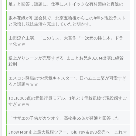
足」と回答し話題に。仕事にストイックな有村架純と真逆の
価値観が注目されている。
坂本花織が引退会見で、北京五輪後からこの4年を現役ラスト
と覚悟し競技生活を完走していたと明かす。
山田涼介主演、「このミス」大賞作『一次元の挿し木』ドラ
マ化ｗｗ
逆上がりシーンが完璧すぎる…まことお兄さんCM出演に絶賛
殺到
エスコン降臨の“お天気キャスター”、日ハムユニ姿が可愛すぎ
ると話題ｗｗｗ
TOEIC965点の元銀行員モデル、1年ぶり母校凱旋で現役感すご
すぎｗｗｗ
「サザエの子供がカツオ？」高校生65％が普通と回答した
Snow Man史上最大規模ツアー、Blu-ray＆DVD発売へ！これマ