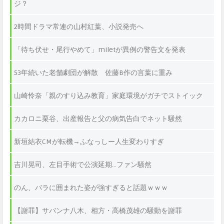
ジ？
2時間ドラマ常連の山村紅葉、小説発売へ
「待ち伏せ・尾行やめて」miletが異例の警告文を発表
53年続いた老舗劇団が解散 佐藤B作の言葉に重み
山崎怜奈「親のすり込み教育」家庭環境がガチでストイック
カカロニ栗谷、出産報告と父の病気告白でネット騒然
新垣結衣CMが転機→ふなっしー人生変わりすぎ
吉川晃司、左目手術で公演延期…ファン騒然
のん、バラに囲まれた姿が強すぎると話題ｗｗｗ
【謝罪】サバンナ八木、相方・高橋茂雄の騒動を謝罪