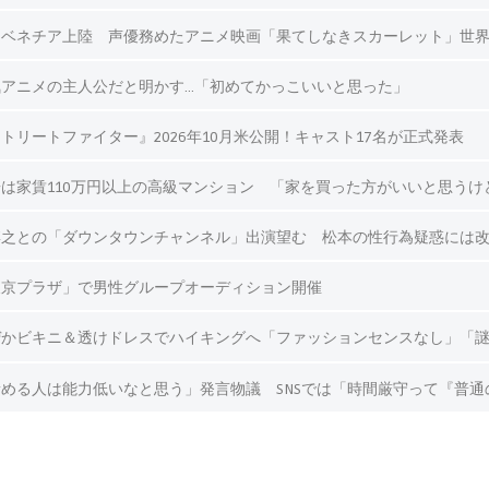
ベネチア上陸 声優務めたアニメ映画「果てしなきスカーレット」世界
アニメの主人公だと明かす…「初めてかっこいいと思った」
リートファイター』2026年10月米公開！キャスト17名が正式発表
は家賃110万円以上の高級マンション 「家を買った方がいいと思うけ
博之との「ダウンタウンチャンネル」出演望む 松本の性行為疑惑には
東京プラザ」で男性グループオーディション開催
かビキニ＆透けドレスでハイキングへ「ファッションセンスなし」「謎コ
める人は能力低いなと思う」発言物議 SNSでは「時間厳守って『普