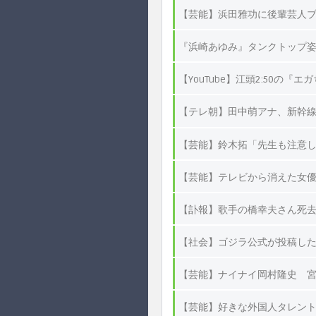
【芸能】浜田雅功に後輩芸人
『浜崎あゆみ』タンクトップ
【YouTube】江頭2:50
【テレ朝】田中萌アナ、新幹線
【芸能】鈴木拓「先生も注意し
【芸能】テレビから消えた女優
【訃報】歌手の橋幸夫さん死去
【社会】ゴジラ公式が投稿した
【芸能】ナイナイ岡村隆史 宮
【芸能】好きな外国人タレント