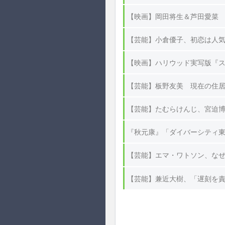
【映画】岡田将生＆芦田愛菜 
【芸能】小倉優子、初恋は人気
【映画】ハリウッド実写版『スト
【芸能】板野友美 現在の住居
【芸能】たむらけんじ、宮迫
『秋元康』「ダイバーシティ
【芸能】エマ・ワトソン、なぜ
【芸能】兼近大樹、「遅刻を責