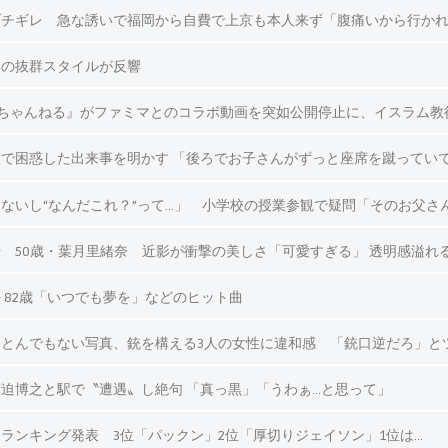
ブチギレ 急な誘いで福岡から自費で上京も本人来ず「腹痛いから行か
姿の抜群スタイルが反響
の『エガちゃんねる』がファミマとのコラボ動画を突如公開停止に、イスラ
で困惑した出来事を明かす 「後ろでお子さんがずっと座席を蹴ってい
ないし“なんだこれ？”って…」 小学校の授業参観で疑問「そのお父さ
 50歳・葉月里緒奈 近影が衝撃の美しさ「可愛すぎる」 透明感溢れ
 82歳「いつでも夢を」などのヒット曲
とんでもない写真、銃を構える3人の女性に違和感 「銃口逆だろ」と
迫博之と駅で〝遭遇〟し絶句 「真っ黒」「うわぁ…と思って」
ランキング発表 3位「パックン」2位「厚切りジェイソン」1位は…