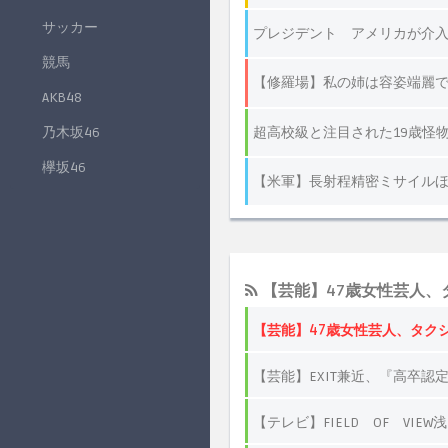
サッカー
競馬
AKB48
乃木坂46
欅坂46
【芸能】47歳女性芸人、
【芸能】47歳女性芸人、タク
【芸能】EXIT兼近、『高卒認
【テレビ】FIELD OF V