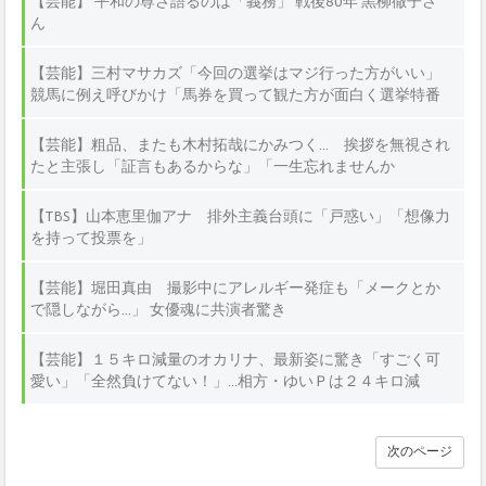
【芸能】 平和の尊さ語るのは「義務」 戦後80年 黒柳徹子さ
ん
【芸能】三村マサカズ「今回の選挙はマジ行った方がいい」
競馬に例え呼びかけ「馬券を買って観た方が面白く選挙特番
を観れる滅多にない選挙」
【芸能】粗品、またも木村拓哉にかみつく… 挨拶を無視され
たと主張し「証言もあるからな」「一生忘れませんか
ら！」 1人賛否で
【TBS】山本恵里伽アナ 排外主義台頭に「戸惑い」「想像力
を持って投票を」
【芸能】堀田真由 撮影中にアレルギー発症も「メークとか
で隠しながら…」 女優魂に共演者驚き
【芸能】１５キロ減量のオカリナ、最新姿に驚き「すごく可
愛い」「全然負けてない！」…相方・ゆいＰは２４キロ減
次のページ