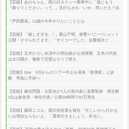
【芸能】あのちゃん、雨の日タクシー乗車中に「急にもう
『降りてください』って…」舌打ちされ「いや、早いだろ？歩
いた方が」と言われモヤッ
『芦田愛菜』21歳の今年やりたいこととは
【芸能】「嬉しすぎる…！」栗山千明、衝撃?バニー?ショット
公開「そそられてます」「サイコーでした」反響相次ぐ
【芸能】五木ひろし休演中の明治座が公演再開 五木の代役
は太川陽介 徹夜で完璧なセリフ覚え
【芸能】BoA 9月からのツアー中止を発表「骨壊死」と診
断 早急に手術へ
【芸能】爆笑問題・太田光が7人の党代表に直撃取材 再生数
1位は参政党・神谷代表／公開18時間で83万再生
【芸能】藤田ニコル、期日前投票を報告 「忙しいから行かな
いは理由ならないよ」「選挙行きましょう。本当に」