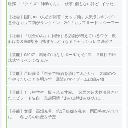
吐露 「『クイズ！紳助くん』、仕事1個もないけど…イヤだ」
【社会】国民3600人超が回答「カップ麺」人気ランキング！
意外なカップ麺がランクイン、2位「カップヌードル シーフー
ド」1位は？
【社会】「現金のみ」に回帰する店舗が増えているワケ 政
府は普及率8割を目指すが…どうなるキャッシュレス決済？
【芸能】GACKT、屈辱の“山なりボール”から1年 ２度目の始
球式でリベンジなるか
【芸能】芦田愛菜「自分で梅酒を漬けてみたい」 21歳の今
年やりたいことを明かす 最近のマイブームは編み物
【芸能】もう中学生 殴られる寸前… 関西の超大物激怒させ
たエピソード告白 鬼越同情「あの当時あのお方に…」
【芸能】女優・高畑充希、第1子妊娠を発表 岡田将生がパパ
に！ 冬ごろの出産を予定