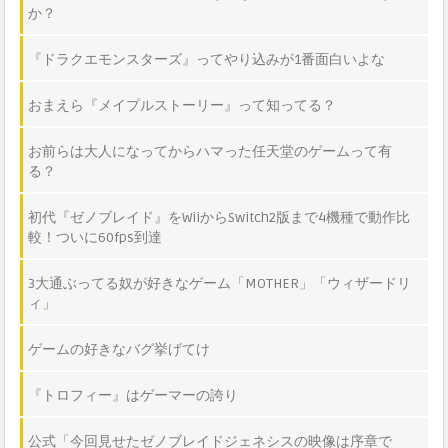
か？
『ドラクエモンスターズ』ってやり込みが1番面白いよな
おまえら『メイプルストーリー』って知ってる？
お前らは大人になってからハマった任天堂のゲームって有
る？
初代『ゼノブレイド』をWiiからSwitch2版まで4機種で動作比
較！ついに60fps到達
3大通ぶってる奴が好きなゲーム「MOTHER」「ウィザードリ
ィ」
ゲームの好きなバグ挙げてけ
『トロフィー』はゲーマーの誇り
公式「今回見せたゼノブレイドジェネシスの映像は序章で