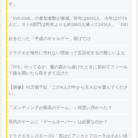
す」
「EVO 2026」の参加者数が激減。昨年は8541人、今年は5774
人に。スト6部門は昨年よりも約1800人減って2414人、「EVO
Japan 2026」の約1/3のエントリー数
好きだった「平成のギャルゲー」挙げてけ
ドラクエが海外に売れない理由って言語化するの難しいよな
『FF9』やってるが、魔の森から抜けたときに初めてフィール
ド曲を聞いたら良すぎて泣けた
【画像】FE万紫千紅「この4人の中から主人公を選んでくださ
い」
「エンディングが最高のゲーム」←何思い浮かべた？
現代のゲームに『ゲームオーバー』は必要なのか？
ドラクエモンスターズ4「実はビアンカとフローラは小さい頃