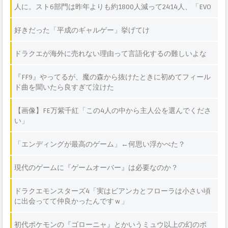
人に。スト6部門は昨年よりも約1800人減って2414人、「EVO
Japan 2026」の約1/3のエントリー数
好きだった「平成のギャルゲー」挙げてけ
ドラクエが海外に売れない理由って言語化するの難しいよな
『FF9』やってるが、魔の森から抜けたときに初めてフィール
ド曲を聞いたら良すぎて泣けた
【画像】FE万紫千紅「この4人の中から主人公を選んでくださ
い」
「エンディングが最高のゲーム」←何思い浮かべた？
現代のゲームに『ゲームオーバー』は必要なのか？
ドラクエモンスターズ4「実はビアンカとフローラは小さい頃
に出会ってて仲良かったんですｗ」
初代ポケモンの『ゴローニャ』とかいうミュウ以上の幻のポ