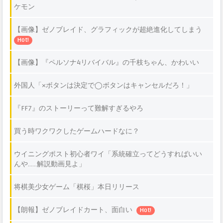
ケモン
【画像】ゼノブレイド、グラフィックが超絶進化してしまう
Hot!
【画像】『ペルソナ4リバイバル』の千枝ちゃん、かわいい
外国人「×ボタンは決定で◯ボタンはキャンセルだろ！」
『FF7』のストーリーって難解すぎるやろ
買う時ワクワクしたゲームハードなに？
ウイニングポスト初心者ワイ「系統確立ってどうすればいい
んや……解説動画見よ」
将棋美少女ゲーム「棋桜」本日リリース
【朗報】ゼノブレイドカート、面白い
Hot!