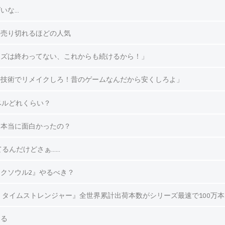
いな…
ロ売り切れるほどの人気
ーズは終わってない、これからも続けるから！」
の技術でリメイクしろ！昔のゲームなんだから安くしろよ」
ベルどれくらい？
て本当に面白かったの？
てるんだけどさぁ……
クソウル2』やるべき？
 タイムストレンジャー』全世界累計出荷本数がシリーズ最速で100万
ある