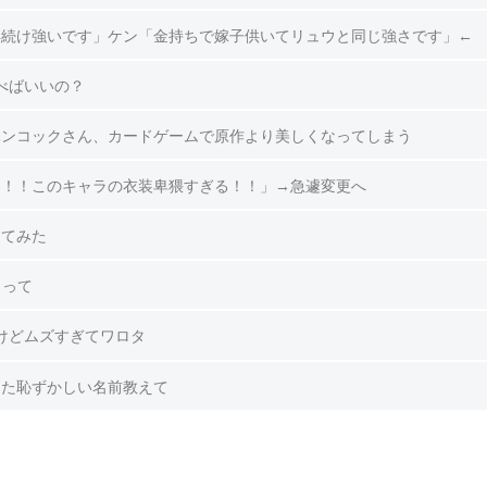
年続け強いです」ケン「金持ちで嫁子供いてリュウと同じ強さです」←
べばいいの？
ハンコックさん、カードゲームで原作より美しくなってしまう
あ！！このキャラの衣装卑猥すぎる！！」→急遽変更へ
えてみた
』って
けどムズすぎてワロタ
けた恥ずかしい名前教えて