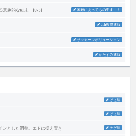
げぇ速
げぇ速
メインとした調整。エドは据え置き
チゲ速