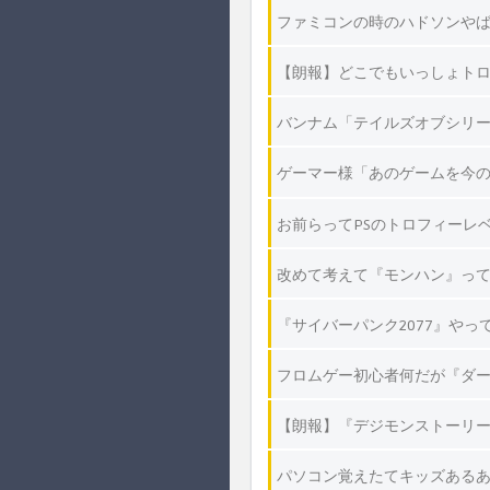
ファミコンの時のハドソンやば
【朗報】どこでもいっしょト
バンナム「テイルズオブシリ
ゲーマー様「あのゲームを今
お前らってPSのトロフィーレ
改めて考えて『モンハン』っ
『サイバーパンク2077』やっ
フロムゲー初心者何だが『ダー
【朗報】『デジモンストーリー
パソコン覚えたてキッズある