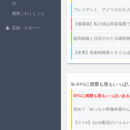
SS
艦隊これくしょん
芸能・スポーツ
RPGに洞窟も塔もいっぱ
RPGに洞窟も塔もいっぱいあ
初めて「めっちゃ映像綺麗や
【スト6】12/16配信のバ