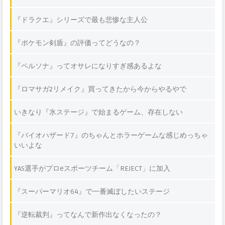
『ドラクエ』シリーズで最も悲惨な主人公
『ポケモン剣盾』の評価ってどうなの？
『ペルソナ』ってオサレになりすぎ感あるよな
『ロマサガ2リメイク』買ってきたから今からやるやで
いきなり『氷ステージ』で始まるゲーム、存在しない
『バイオハザード7』のちゃんとホラーゲームな感じめっちゃ
いいよな
YAS選手がプロeスポーツチーム「REJECT」に加入
『スーパーマリオ64』で一番滅ぼしたいステージ
『逆転裁判』ってなんで新作出なくなったの？