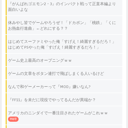
『がんばれゴエモン2・3』のインパクト戦って正直本編より
面白いよな
休みやし皆でゲームやろうぜ！「ドカポン」「桃鉄」「くに
お熱血行進曲」←どれにする？？
はじめてスーファミやった俺「すげえ！綺麗すぎるだろ！」
はじめてPSやった俺「すげえ！綺麗すぎるだろ！」
ゲーム史上最高のオープニングｗｗ
ゲームの文章をボタン連打で飛ばしまくる人いるけど
なんで和ゲーメーカーって『MOD』嫌いなん?
『FF11』を未だに現役でやってるんだが異端か？
アメリカのニンダイで一番注目されたゲームがこれｗｗ
Hot!