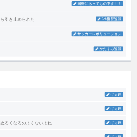
げぇ速
げぇ速
がぬるくなるのよくないよね
げぇ速
げぇ速