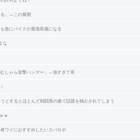
』の評判よくね？
切る」→この展開
つも急にバイクが最強装備になる
よな
がむしゃら攻撃ハンマー」←強すぎて草
い
ろうとするとほとんど戦闘系の曲で話題を独占されてしまう
ｗｗ
心者ワイにおすすめしたいスパロボ