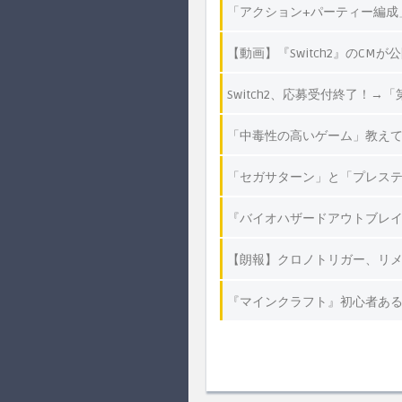
「アクション+パーティー編成
【動画】『Switch2』のCMが
Switch2、応募受付終了！
「中毒性の高いゲーム」教え
「セガサターン」と「プレス
『バイオハザードアウトブレ
【朗報】クロノトリガー、リ
『マインクラフト』初心者あ