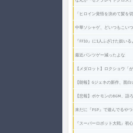
なんか『ゼノブレイドクロス
「ヒロイン覚悟を決めて髪を
中華ソシャゲ、どいつもこい
『FF10』に1人ふざけた奴いる
最近パンツゲー減ったよな
【メダロット】ロクショウ「
【朗報】Gジェネの新作、面白
【悲報】ポケモンのBGM、語
未だに『PSP』で遊んでるやつ
『スーパーロボット大戦』初