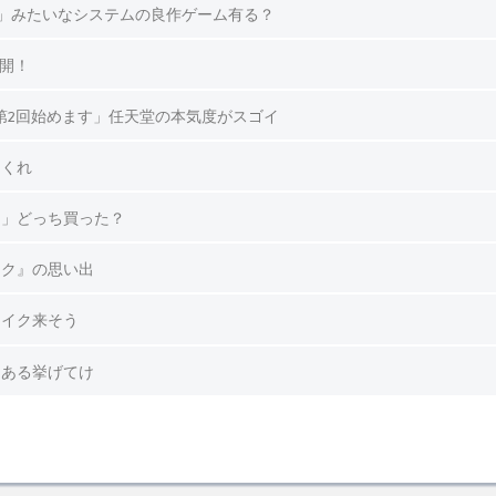
」みたいなシステムの良作ゲーム有る？
公開！
→「第2回始めます」任天堂の本気度がスゴイ
てくれ
テ」どっち買った？
イク』の思い出
メイク来そう
るある挙げてけ