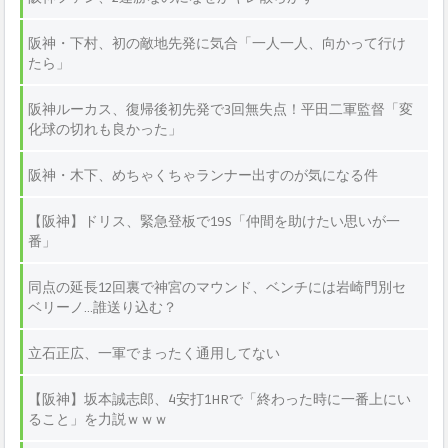
阪神・下村、初の敵地先発に気合「一人一人、向かって行け
たら」
阪神ルーカス、復帰後初先発で3回無失点！平田二軍監督「変
化球の切れも良かった」
阪神・木下、めちゃくちゃランナー出すのが気になる件
【阪神】ドリス、緊急登板で19S「仲間を助けたい思いが一
番」
同点の延長12回裏で神宮のマウンド、ベンチには岩崎門別セ
ベリーノ...誰送り込む？
立石正広、一軍でまったく通用してない
【阪神】坂本誠志郎、4安打1HRで「終わった時に一番上にい
ること」を力説ｗｗｗ