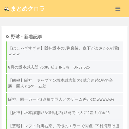
まとめクロラ
野球 - 新着記事
【はしゃぎすぎｗ】阪神坂本のV弾直後、森下がまさかの行動
ｗｗｗ
8月の坂本誠志郎.750(8-6) 3HR 5点 OPS2.625
【朗報】阪神、キャプテン坂本誠志郎の2試合連続1発で辛
勝 巨人と2ゲーム差
阪神、同一カード3連勝で巨人とのゲーム差が2にwwwwww
【阪神】坂本誠志郎 V弾含む2戦3発で巨人に2差！貯金13
【悲報】レフト前川右京、痛恨のエラーで同点...下村海翔は勝