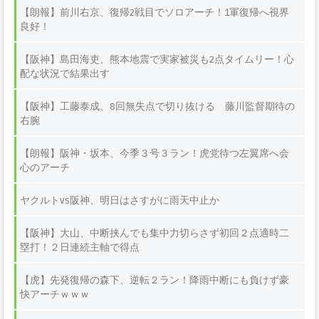
【朗報】前川右京、復帰2戦目でソロアーチ！1軍復帰へ視界
良好！
【阪神】島田海吏、熊本地震で実家被災も2点タイムリー！心
配な状況で結果出す
【阪神】工藤泰成、8回無失点で切り抜ける 藤川監督期待の
右腕
【朗報】阪神・坂本、今季３号３ラン！虎党待つ左翼席へ会
心のアーチ
ヤクルトvs阪神、明日はさすがに雨天中止か
【阪神】大山、中断挟んでも集中力切らさず初回２点適時二
塁打！２日連続主軸で得点
【虎】先発復帰の森下、逆転２ラン！降雨中断にも負けず豪
快アーチｗｗｗ