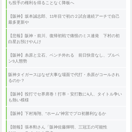
ち投手の権利を得ることなく降板へ
【阪神】坂本誠志郎、11年目で初の２試合連続アーチで自己
最多更新や
【悲報】阪神・前川、復帰初戦で痛恨のミス連発 下村の初
白星お預けやんけ
【阪神】糸原と立石、ベンチ外れる 前日快音なし、ブルペ
ン9人態勢
阪神タイガースはなぜ大事な場面で代打・糸原がコールされ
るのか？
【阪神】投打でセ界席巻！打率・安打数に4人、タイトル争い
も熱い模様
【阪神】下村海翔、”ホーム”神宮でプロ初勝利なるか
【朗報】張本勲さん「阪神佐藤輝明、三冠王の可能性