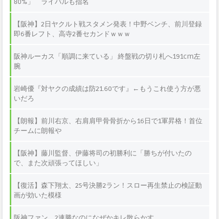
80%」 ライバルも指名
【阪神】2日ヤクルト戦スタメン発表！中野ベンチ、前川登録
即6番レフト、高寺2番セカンドｗｗｗ
阪神ルーカス「順調に来ている」 終盤戦の切り札へ191cm左
腕
岩崎優『対ヤクの成績は防21.60です』←もうこれ使う方が悪
いだろ
【朗報】前川右京、右肩肩甲骨骨折から16日で1軍昇格！首位
チームに朗報や
【阪神】藤川監督、伊藤将司の初勝利に「勝ちが付いたの
で、また次頑張ってほしい」
【復活】森下翔太、25号決勝2ラン！スロー再生禁止の検証動
画が効いた模様
阪神ファン、2連勝なのになぜかキレ散らかす