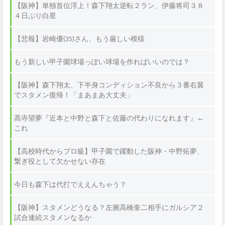
【阪神】単独首位浮上！森下翔太逆転２ラン、伊藤将司３８
４日ぶり白星
【悲報】岩崎優(35)さん、もう厳しい模様
もう新しい甲子園球場っぽい球場を作ればいいのでは？
【阪神】森下翔太、下半身コンディション不良から３番右翼
でスタメン復帰！「まあまあ大丈夫」
髙寺望夢『近本と中野と森下と佐藤の代わりになれます』←
これ
【高校時代からプロ級】甲子園で躍動した阪神・中野拓夢、
繋ぎ役として欠かせない存在
今日も森下は代打でええんちゃう？
【阪神】スタメンどうなる？左腕高橋奎二相手にガルシア２
試合連続スタメンなるか