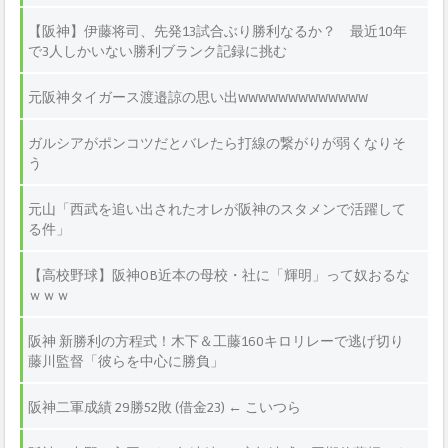
【阪神】伊藤将司、先発13試合ぶり勝利なるか？ 最近10年
で3人しかいない勝利ブランク記録に挑む
元阪神タイガース渡邉諒の思い出wwwwwwwwwwwww
ガルシアがポンコツだとバレたら打線の繋がりが弱くなりそ
う
元山「西武を追い出されたオレが阪神のスタメンで活躍して
る件」
【高校野球】阪神OB近本の母校・社に「輝明」って奴おるな
ｗｗｗ
阪神 新勝利の方程式！木下＆工藤160キロリレーで逃げ切り
藤川監督「彼らを中心に勝負」
阪神二軍成績 29勝52敗 (借金23) ← こいつら