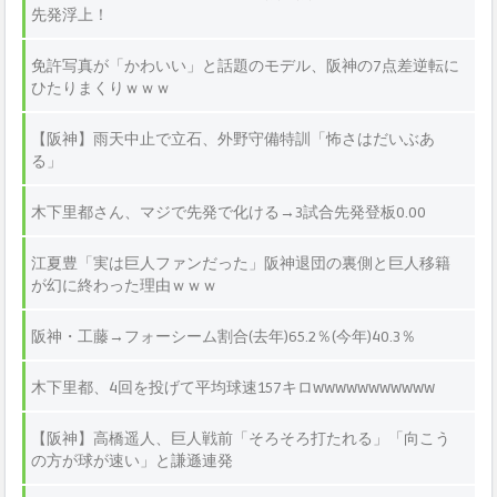
先発浮上！
免許写真が「かわいい」と話題のモデル、阪神の7点差逆転に
ひたりまくりｗｗｗ
【阪神】雨天中止で立石、外野守備特訓「怖さはだいぶあ
る」
木下里都さん、マジで先発で化ける→3試合先発登板0.00
江夏豊「実は巨人ファンだった」阪神退団の裏側と巨人移籍
が幻に終わった理由ｗｗｗ
阪神・工藤→フォーシーム割合(去年)65.2％(今年)40.3％
木下里都、4回を投げて平均球速157キロwwwwwwwwwww
【阪神】高橋遥人、巨人戦前「そろそろ打たれる」「向こう
の方が球が速い」と謙遜連発