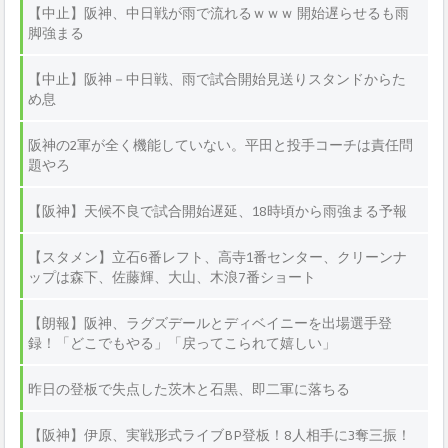
【中止】阪神、中日戦が雨で流れるｗｗｗ 開始遅らせるも雨
脚強まる
【中止】阪神－中日戦、雨で試合開始見送りスタンドからた
め息
阪神の2軍が全く機能していない。平田と投手コーチは責任問
題やろ
【阪神】天候不良で試合開始遅延、18時頃から雨強まる予報
【スタメン】立石6番レフト、高寺1番センター、クリーンナ
ップは森下、佐藤輝、大山、木浪7番ショート
【朗報】阪神、ラグズデールとディベイニーを出場選手登
録！「どこでもやる」「戻ってこられて嬉しい」
昨日の登板で失点した茨木と石黒、即二軍に落ちる
【阪神】伊原、実戦形式ライブBP登板！8人相手に3奪三振！