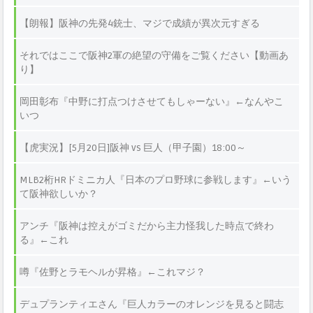
【朗報】阪神の先発4銃士、マジで成績が異次元すぎる
それではここで阪神2軍の絶望の守備をご覧ください【動画あ
り】
岡田彰布『中野に打点つけさせてもしゃーない』←なんやこ
いつ
【虎実況】[5月20日]阪神 vs 巨人（甲子園）18:00～
MLB2桁HRドミニカ人『日本のプロ野球に参戦します』←いう
て阪神欲しいか？
アンチ『阪神は控えがゴミだから主力怪我した時点で終わ
る』←これ
噂『佐野とラモヘルが昇格』←これマジ？
デュプランティエさん『巨人カラーのオレンジを見ると闘志