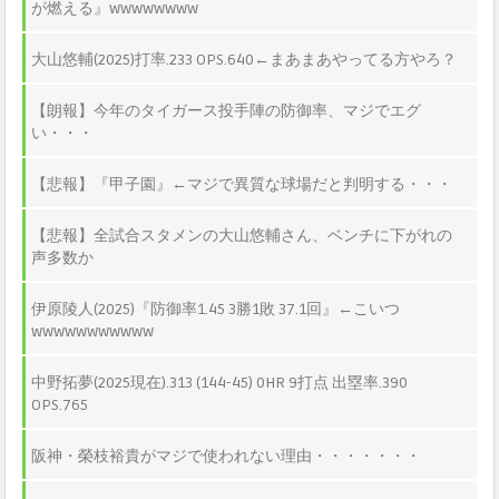
が燃える』wwwwwwww
大山悠輔(2025)打率.233 OPS.640←まあまあやってる方やろ？
【朗報】今年のタイガース投手陣の防御率、マジでエグ
い・・・
【悲報】『甲子園』←マジで異質な球場だと判明する・・・
【悲報】全試合スタメンの大山悠輔さん、ベンチに下がれの
声多数か
伊原陵人(2025)『防御率1.45 3勝1敗 37.1回』←こいつ
wwwwwwwwwww
中野拓夢(2025現在).313 (144-45) 0HR 9打点 出塁率.390
OPS.765
阪神・榮枝裕貴がマジで使われない理由・・・・・・・