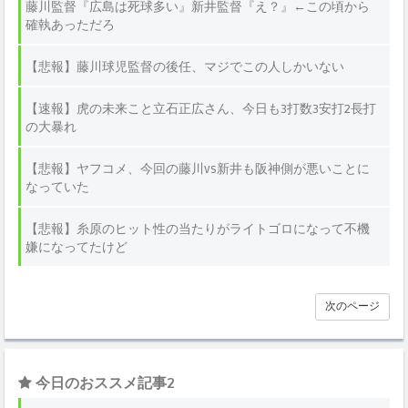
藤川監督『広島は死球多い』新井監督『え？』←この頃から
確執あっただろ
【悲報】藤川球児監督の後任、マジでこの人しかいない
【速報】虎の未来こと立石正広さん、今日も3打数3安打2長打
の大暴れ
【悲報】ヤフコメ、今回の藤川vs新井も阪神側が悪いことに
なっていた
【悲報】糸原のヒット性の当たりがライトゴロになって不機
嫌になってたけど
次のページ