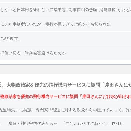
、大物政治家を優先の飛行機内サービスに疑問「岸田さんにだけ
物政治家を優先の飛行機内サービスに疑問「岸田さんにだけ水が出されて
「報道特集」に抗議 専門家「報道に対する政党からの圧力であって、許
 参政・神谷宗幣代表が言及 「早ければ今年の秋かも」 [7/13]