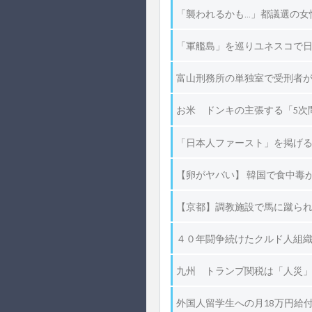
「襲われるかも…」都議選の女性
「軍艦島」を巡りユネスコで
富山刑務所の単独室で受刑者が首
お米 ドンキの主張する「5次問屋
「日本人ファースト」を掲げる参
【卵がヤバい】 韓国で食中毒
【京都】調教施設で馬に蹴られ40
４０年闘争続けたクルド人組織「
九州 トランプ関税は「人災」 
外国人留学生への月18万円給付