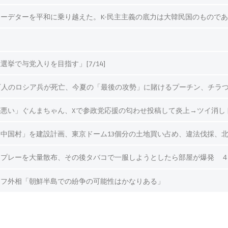
ーデターを平和に乗り越えた。K-民主主義の底力は大韓民国のもので
挙で与党入りを目指す」[7/14]
万人のロシア兵が死亡、今夏の「最後の攻勢」に賭けるプーチン、チラ
い」ぐんまちゃん、Xで参政党応援の匂わせ投稿して炎上→ツイ消し [7/
国村」を建設計画、東京ドーム13個分の土地買い占め、違法伐採、北海道は
プレーを大量散布、その後タバコで一服しようとしたら部屋が爆発 ４０代男
ロフ外相「朝鮮半島での紛争の可能性はかなりある」