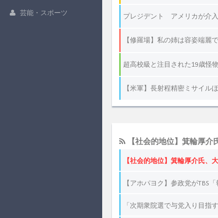
芸能・スポーツ
【社会的地位】箕輪厚介氏
【社会的地位】箕輪厚介氏、大
【アホパヨク】参政党がTBS
「次期衆院選で与党入り目指す」