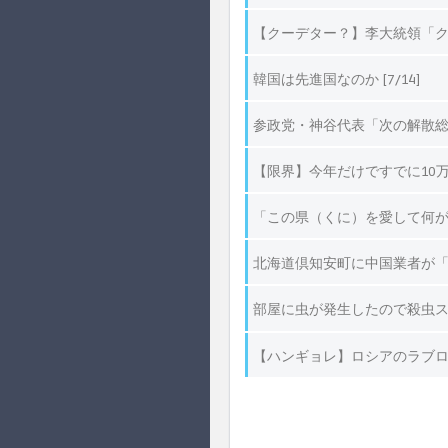
【クーデター？】李大統領「ク
韓国は先進国なのか [7/14]
参政党・神谷代表「次の解散総選
【限界】今年だけですでに10
「この県（くに）を愛して何が悪
北海道倶知安町に中国業者が「中
部屋に虫が発生したので殺虫ス
【ハンギョレ】ロシアのラブ