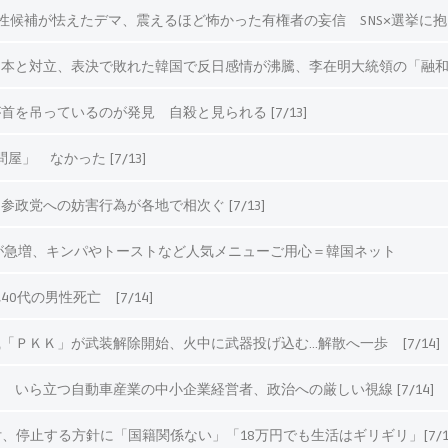
候補が怯えたデマ、震えるほど怖かった有権者の妄信 SNS×選挙に抱く危機
日本と対立、表決で敗れた韓国で反日感情が沸騰、李在明大統領の「融
を吊っているのが発見 自殺と見られる [7/13]
」 なかった [7/13]
政党への妨害行為が各地で相次ぐ [7/13]
が急増、キンパやトーストなど人気メニューご用心＝韓国ネット
代の男性死亡 [7/14]
ＰＫＫ」が武装解除開始、火中に武器投げ込む…解散へ一歩 [7/14]
いら立つ自動車産業の中小企業経営者、政治への厳しい視線 [7/14]
、停止する方針に「国籍関係ない」「18万円でも生活はギリギリ」[7/1