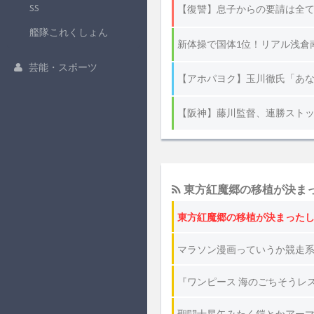
SS
艦隊これくしょん
芸能・スポーツ
東方紅魔郷の移植が決ま
東方紅魔郷の移植が決まったし
マラソン漫画っていうか競走
『ワンピース 海のごちそうレ