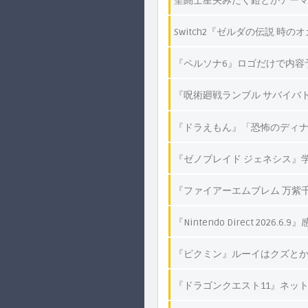
聖闘士星矢みたく鎧とかアー
Switch2『ゼルダの伝説 
『ペルソナ6』ロゴだけで内容
『呪術廻戦ランブル サバイバ
『ドラえもん』「恐怖のディナ
『ゼノブレイド ジェネシス』
『ファイアーエムブレム 万紫
『Nintendo Direct 2026.6
『ピクミン』ルーイはクズと
『ドラゴンクエスト11』ネッ