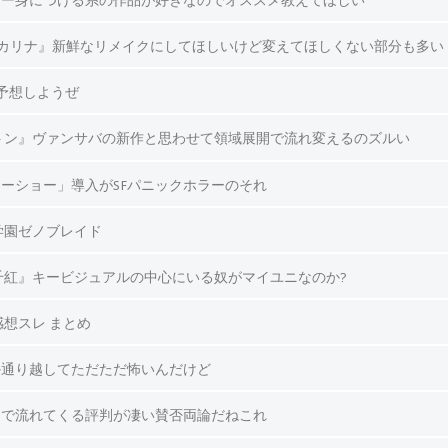
マー身につける系の作品が好きなのでオススメ教えてほしい
時のオカリナ』新鮮なリメイクにしてほしいけど変えてほしくない部分も多い
予想しようぜ
トン』ヴァンサバの新作と思わせて領域展開で流れ変えるのズルい
ーショー」導入がSFパニックホラーのそれ
学園ゼノブレイド
千紅』キービジュアルの中心にいる奴がマイユニなのか?
.9』感想スレ まとめ
か通り越してただただ怖いんだけど
トで流れてくる評判が凄い賛否両論だねこれ