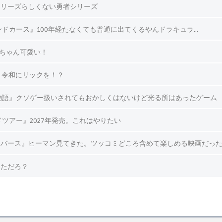
シリーズらしくない勇者シリーズ
ンドカース』100年経たなくても普通に出てくるやんドラキュラ…
枝ちゃん可愛い！
lves』令和にリックを！？
物語』クソゲー扱いされてもおかしくはないけど光る所はあったゲーム
ツアー』2027年発売。これはやりたい
ニバース』ヒーマン見てきた。ツッコミどころ含めて楽しめる映画だっ
っただろ？