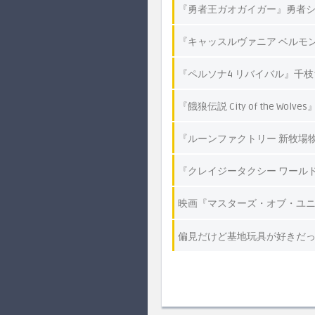
『勇者王ガオガイガー』勇者
『キャッスルヴァニア ベルモ
『ペルソナ4 リバイバル』千
『餓狼伝説 City of the Wo
『ルーンファクトリー 新牧場
『クレイジータクシー ワールド
映画『マスターズ・オブ・ユ
偏見だけど基地玩具が好きだ