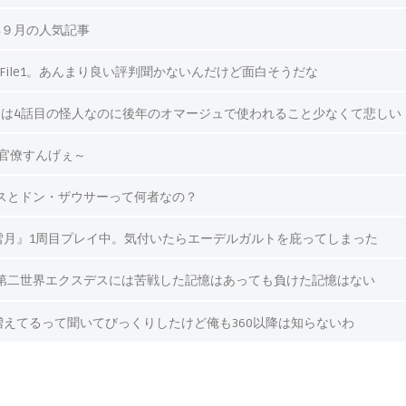
年９月の人気記事
』File1。あんまり良い評判聞かないんだけど面白そうだな
は4話目の怪人なのに後年のオマージュで使われること少なくて悲しい
国官僚すんげぇ～
スとドン・ザウサーって何者なの？
雪月』1周目プレイ中。気付いたらエーデルガルトを庇ってしまった
第二世界エクスデスには苦戦した記憶はあっても負けた記憶はない
が増えてるって聞いてびっくりしたけど俺も360以降は知らないわ