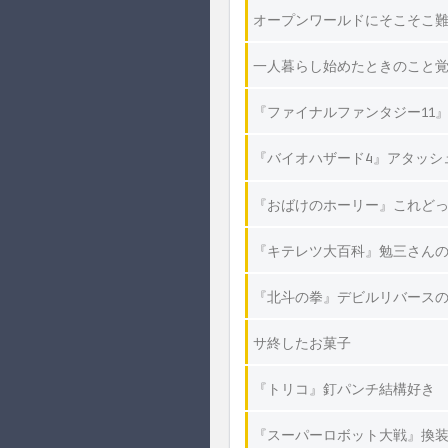
オープンワールドにそこそこ難
一人暮らし始めたときのこと覚
『ファイナルファンタジー11』
『バイオハザード4』アタッシ
『おばけのホーリー』これど
『キテレツ大百科』勉三さん
『北斗の拳』デビルリバースの
サ終したお菓子
『トリコ』釘パンチ結構好き
『スーパーロボット大戦』換