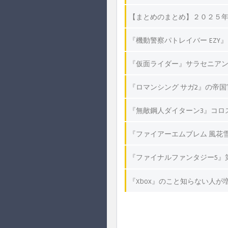
【まとめのまとめ】２０２５
『機動警察パトレイバー EZY
『仮面ライダー』サラセニアン
『ロマンシング サガ2』の帝
『無敵鋼人ダイターン3』コロ
『ファイアーエムブレム 風花
『ファイナルファンタジー5』
『Xbox』のこと知らない人