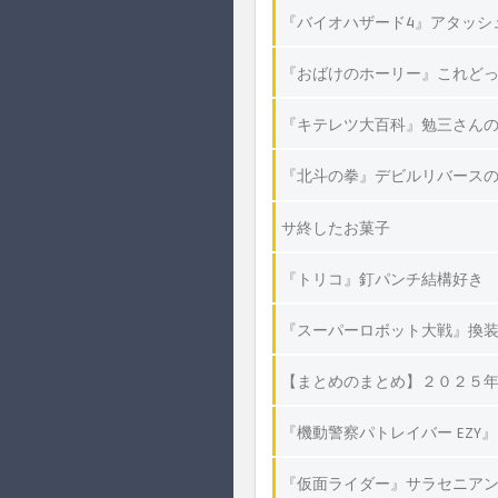
『バイオハザード4』アタッシ
『おばけのホーリー』これど
『キテレツ大百科』勉三さん
『北斗の拳』デビルリバースの
サ終したお菓子
『トリコ』釘パンチ結構好き
『スーパーロボット大戦』換
【まとめのまとめ】２０２５
『機動警察パトレイバー EZY
『仮面ライダー』サラセニアン