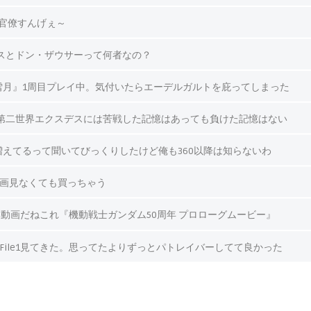
国官僚すんげぇ～
スとドン・ザウサーって何者なの？
雪月』1周目プレイ中。気付いたらエーデルガルトを庇ってしまった
第二世界エクスデスには苦戦した記憶はあっても負けた記憶はない
が増えてるって聞いてびっくりしたけど俺も360以降は知らないわ
映画見なくても買っちゃう
動画だねこれ『機動戦士ガンダム50周年 プロローグムービー』
』File1見てきた。思ってたよりずっとパトレイバーしてて良かった