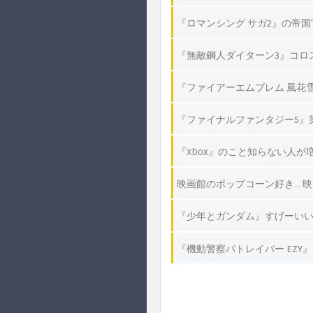
『ロマンシング サガ2』の帝
『無敵鋼人ダイターン3』コロ
『ファイアーエムブレム 風花
『ファイナルファンタジー5』
『Xbox』のこと知らない人
映画館のポップコーン好き… 
『少年とガンダム』すげーいい
『機動警察パトレイバー EZY