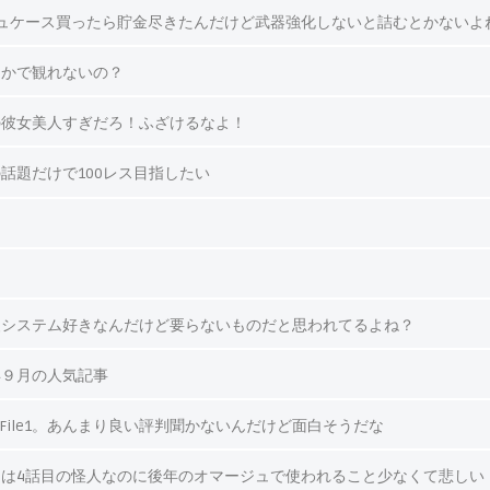
ュケース買ったら貯金尽きたんだけど武器強化しないと詰むとかないよ
っかで観れないの？
の彼女美人すぎだろ！ふざけるなよ！
話題だけで100レス目指したい
装システム好きなんだけど要らないものだと思われてるよね？
年９月の人気記事
』File1。あんまり良い評判聞かないんだけど面白そうだな
は4話目の怪人なのに後年のオマージュで使われること少なくて悲しい