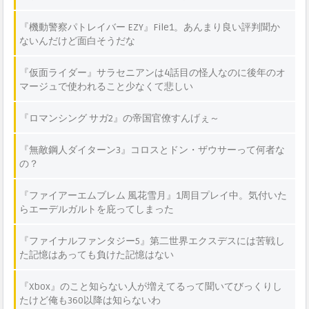
『機動警察パトレイバー EZY』File1。あんまり良い評判聞か
ないんだけど面白そうだな
『仮面ライダー』サラセニアンは4話目の怪人なのに後年のオ
マージュで使われること少なくて悲しい
『ロマンシング サガ2』の帝国官僚すんげぇ～
『無敵鋼人ダイターン3』コロスとドン・ザウサーって何者な
の？
『ファイアーエムブレム 風花雪月』1周目プレイ中。気付いた
らエーデルガルトを庇ってしまった
『ファイナルファンタジー5』第二世界エクスデスには苦戦し
た記憶はあっても負けた記憶はない
『Xbox』のこと知らない人が増えてるって聞いてびっくりし
たけど俺も360以降は知らないわ