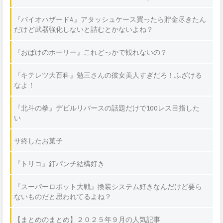
『バイオハザード4』アタッシュケース買ったら貯金尽きたん
だけど武器強化しないと詰むとかないよね？
『おばけのホーリー』これどっかで観れないの？
『キテレツ大百科』勉三さんの彼女美人すぎだろ！ふざける
なよ！
『北斗の拳』デビルリバースの話題だけで100レス目指した
い
サ終したお菓子
『トリコ』釘パンチ結構好き
『スーパーロボット大戦』換装システム好きなんだけど要ら
ないものだと思われてるよね？
【まとめのまとめ】２０２５年９月の人気記事