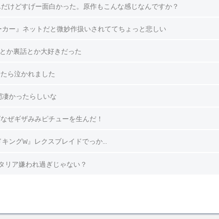
見たんだけどすげー面白かった。原作もこんな感じなんですか？
ーカー』ネットだと微妙作扱いされててちょっと悲しい
しとか裏話とか大好きだった
せたら泣かれました
間凄かったらしいな
ばなぜギザみみピチューを生んだ！
ドキングW』レクスブレイドでっか…
ナタリア嫌われ過ぎじゃない？