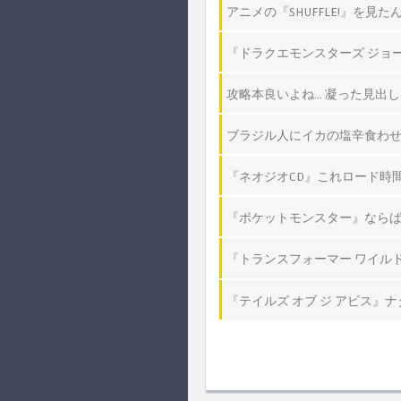
アニメの『SHUFFLE!』を
『ドラクエモンスターズ ジョ
攻略本良いよね… 凝った見出
ブラジル人にイカの塩辛食わ
『ネオジオCD』これロード時
『ポケットモンスター』なら
『トランスフォーマー ワイル
『テイルズ オブ ジ アビス』