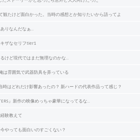
のしたストーリーかと思ったら意外と大人向けだった
初めて観たけど面白かった。当時の感想とか知りたいから語ってよ
ありなんだなぁ…
ザなセリフtier1
るけど現代ではまだ無理なのかな…
ana』俺は雰囲気で武器防具を弄っている
当時はどれだけ影響あったの？ 新ハードの代表作品って感じ？
IGHTERS』新作の映像めっちゃ豪華になってるな…
た経験教えて
』今やっても面白いのすごくない？