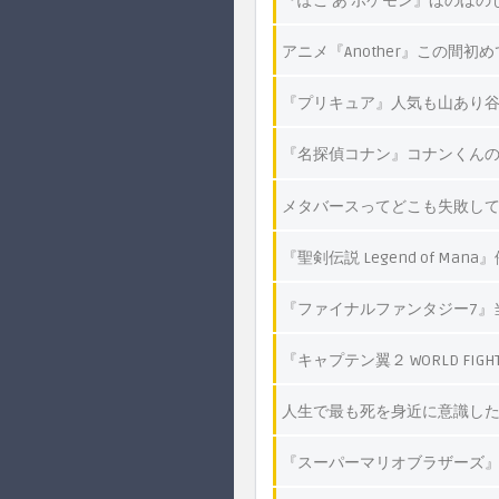
『ぽこ あ ポケモン』ほのぼ
アニメ『Another』この間
『プリキュア』人気も山あり谷
『名探偵コナン』コナンくんのキ
メタバースってどこも失敗して
『聖剣伝説 Legend of M
『ファイナルファンタジー7』
『キャプテン翼２ WORLD F
人生で最も死を身近に意識し
『スーパーマリオブラザーズ