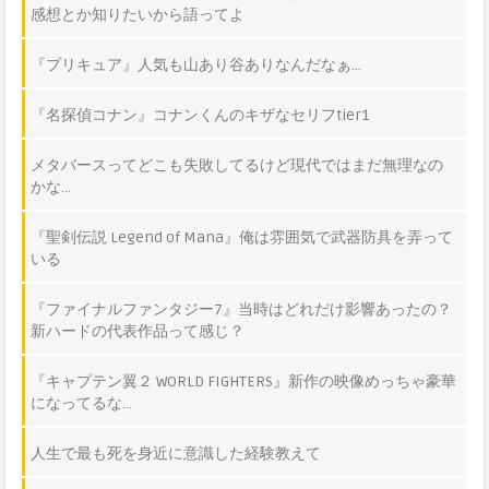
感想とか知りたいから語ってよ
『プリキュア』人気も山あり谷ありなんだなぁ…
『名探偵コナン』コナンくんのキザなセリフtier1
メタバースってどこも失敗してるけど現代ではまだ無理なの
かな…
『聖剣伝説 Legend of Mana』俺は雰囲気で武器防具を弄って
いる
『ファイナルファンタジー7』当時はどれだけ影響あったの？
新ハードの代表作品って感じ？
『キャプテン翼２ WORLD FIGHTERS』新作の映像めっちゃ豪華
になってるな…
人生で最も死を身近に意識した経験教えて