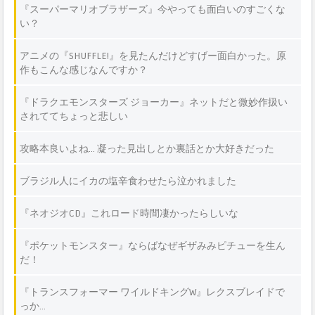
『スーパーマリオブラザーズ』今やっても面白いのすごくな
い？
アニメの『SHUFFLE!』を見たんだけどすげー面白かった。原
作もこんな感じなんですか？
『ドラクエモンスターズ ジョーカー』ネットだと微妙作扱い
されててちょっと悲しい
攻略本良いよね… 凝った見出しとか裏話とか大好きだった
ブラジル人にイカの塩辛食わせたら泣かれました
『ネオジオCD』これロード時間凄かったらしいな
『ポケットモンスター』ならばなぜギザみみピチューを生ん
だ！
『トランスフォーマー ワイルドキングW』レクスブレイドで
っか…