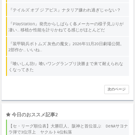
『テイルズ オブ ジ アビス』ナタリア嫌われ過ぎじゃない？
『PlayStation』発売からしばらく各メーカーの様子見ぶりが
凄い… 移植か性能を計りかねてる感じがほとんどだ
『装甲騎兵ボトムズ 灰色の魔女』2026年11月20日劇場公開。
2部作か… いいね…
『喰いしん坊!』喰いワングランプリ決勝まで来て耐えられな
くなってきた
次のページ