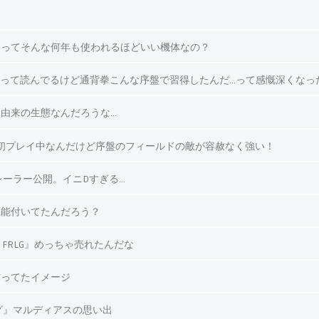
ンってそんな何年も使われるほどいい機体なの？
→無印って読んでるけど通背拳こんな序盤で習得したんだ…って感慨深くなっ
由来の生態なんだろうな…
初プレイ中なんだけど序盤のフィールドの敵が容赦なく強い！
ンチトレーラー公開。イニDすぎる…
機能付いてたんだろう？
ー FRLG』めっちゃ売れたんだな
作ってたイメージ
グ』マルディアスの思い出