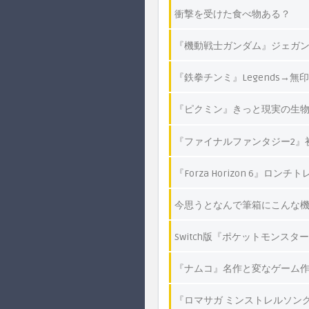
衝撃を受けた食べ物ある？
『機動戦士ガンダム』ジェガ
『鉄拳チンミ』Legends
『ピクミン』きっと現実の生物
『ファイナルファンタジー2』
『Forza Horizon 6』ロ
今思うとなんで筆箱にこんな
Switch版『ポケットモンスタ
『ナムコ』名作と変なゲーム
『ロマサガ ミンストレルソン