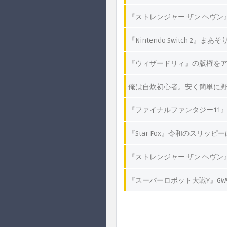
『ストレンジャー ザン ヘヴン
『Nintendo Switch 2』
『ウィザードリィ』の版権をアタ
俺は自炊初心者。安く簡単に
『ファイナルファンタジー11
『Star Fox』令和のスリッ
『ストレンジャー ザン ヘヴ
『スーパーロボット大戦Y』G