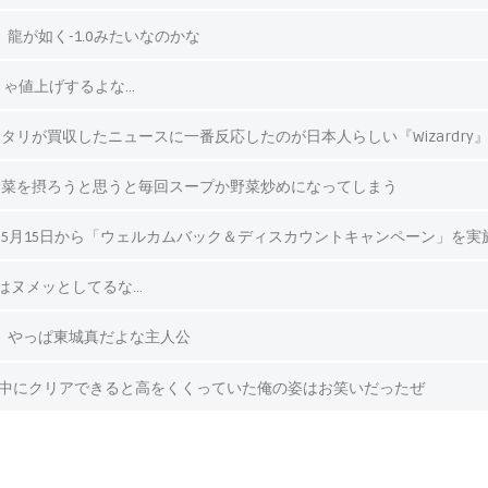
』龍が如く-1.0みたいなのかな
まあそりゃ値上げするよな…
リが買収したニュースに一番反応したのが日本人らしい『Wizardry
野菜を摂ろうと思うと毎回スープか野菜炒めになってしまう
』5月15日から「ウェルカムバック＆ディスカウントキャンペーン」を実
ピーはヌメッとしてるな…
ン』やっぱ東城真だよな主人公
W中にクリアできると高をくくっていた俺の姿はお笑いだったぜ