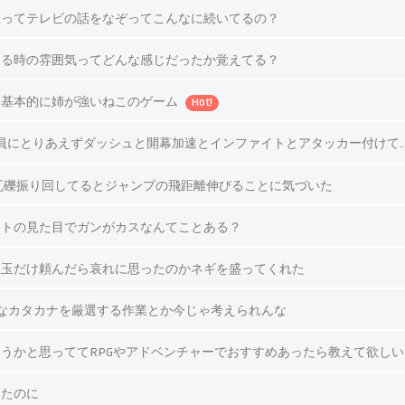
版ってテレビの話をなぞってこんなに続いてるの？
わる時の雰囲気ってどんな感じだったか覚えてる？
』基本的に姉が強いねこのゲーム
Hot!
員にとりあえずダッシュと開幕加速とインファイトとアタッカー付けて
瓦礫振り回してるとジャンプの飛距離伸びることに気づいた
ットの見た目でガンがカスなんてことある？
温玉だけ頼んだら哀れに思ったのかネギを盛ってくれた
要なカタカナを厳選する作業とか今じゃ考えられんな
うかと思っててRPGやアドベンチャーでおすすめあったら教えて欲しい
ったのに