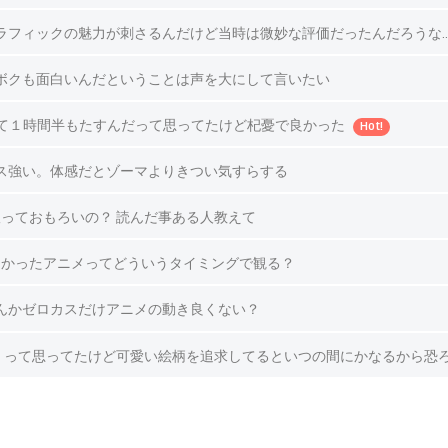
ラフィックの魅力が刺さるんだけど当時は微妙な評価だったんだろうな
ボクも面白いんだということは声を大にして言いたい
て１時間半もたすんだって思ってたけど杞憂で良かった
Hot!
ス強い。体感だとゾーマよりきつい気すらする
っておもろいの？ 読んだ事ある人教えて
なかったアニメってどういうタイミングで観る？
んかゼロカスだけアニメの動き良くない？
 って思ってたけど可愛い絵柄を追求してるといつの間にかなるから恐