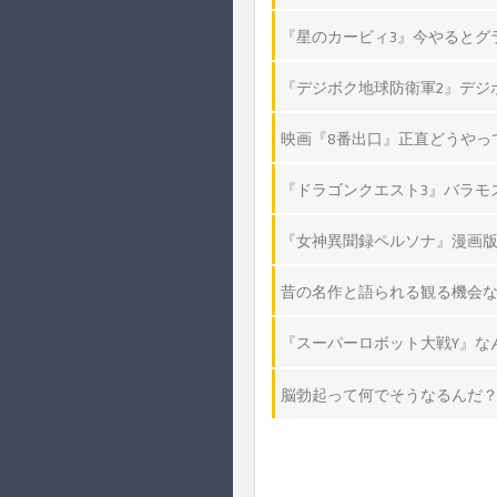
『星のカービィ3』今やるとグ
『デジボク地球防衛軍2』デジ
映画『8番出口』正直どうやっ
『ドラゴンクエスト3』バラモ
『女神異聞録ペルソナ』漫画版
昔の名作と語られる観る機会
『スーパーロボット大戦Y』な
脳勃起って何でそうなるんだ？