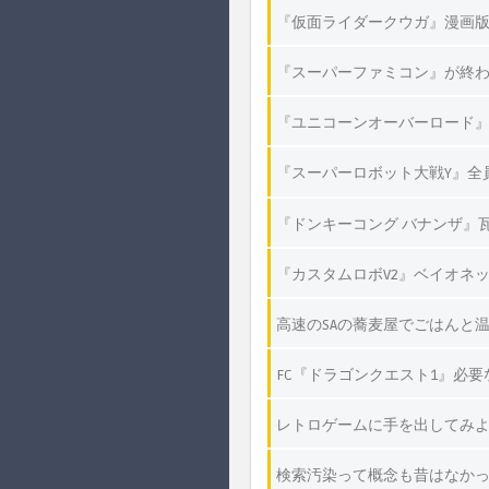
『仮面ライダークウガ』漫画
『スーパーファミコン』が終
『ユニコーンオーバーロード
『スーパーロボット大戦Y』全
『ドンキーコング バナンザ』
『カスタムロボV2』ベイオネ
高速のSAの蕎麦屋でごはんと
FC『ドラゴンクエスト1』必
レトロゲームに手を出してみよ
検索汚染って概念も昔はなか