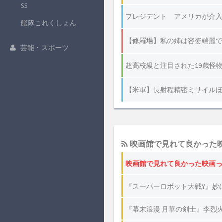
SS
艦隊これくしょん
芸能・スポーツ
映画館で見れて良かった
映画館で見れて良かった映画
『スーパーロボット大戦Y』妙
『幕末浪漫 月華の剣士』李烈火