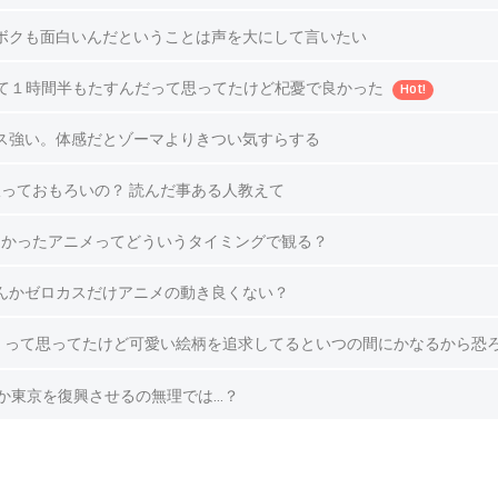
ボクも面白いんだということは声を大にして言いたい
て１時間半もたすんだって思ってたけど杞憂で良かった
Hot!
ス強い。体感だとゾーマよりきつい気すらする
っておもろいの？ 読んだ事ある人教えて
なかったアニメってどういうタイミングで観る？
んかゼロカスだけアニメの動き良くない？
 って思ってたけど可愛い絵柄を追求してるといつの間にかなるから恐
うか東京を復興させるの無理では…？