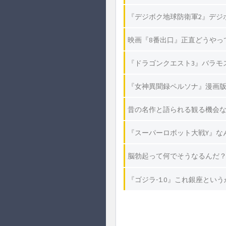
『デジボク地球防衛軍2』デジ
映画『8番出口』正直どうやっ
『ドラゴンクエスト3』バラモ
『女神異聞録ペルソナ』漫画版
昔の名作と語られる観る機会
『スーパーロボット大戦Y』な
脳勃起って何でそうなるんだ？
『ゴジラ-1.0』これ銀座とい