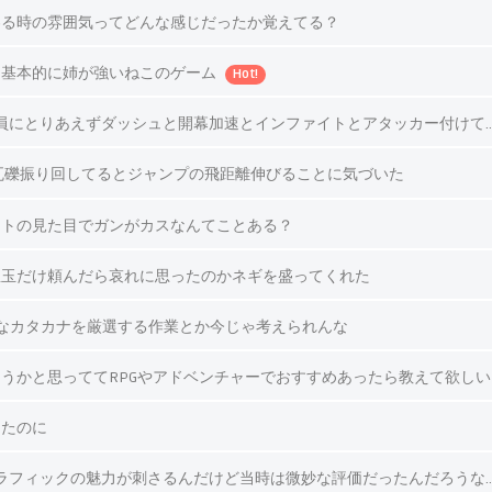
わる時の雰囲気ってどんな感じだったか覚えてる？
』基本的に姉が強いねこのゲーム
Hot!
員にとりあえずダッシュと開幕加速とインファイトとアタッカー付けて
瓦礫振り回してるとジャンプの飛距離伸びることに気づいた
ットの見た目でガンがカスなんてことある？
温玉だけ頼んだら哀れに思ったのかネギを盛ってくれた
要なカタカナを厳選する作業とか今じゃ考えられんな
うかと思っててRPGやアドベンチャーでおすすめあったら教えて欲しい
ったのに
ラフィックの魅力が刺さるんだけど当時は微妙な評価だったんだろうな