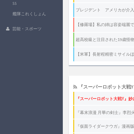
SS
艦隊これくしょん
芸能・スポーツ
『スーパーロボット大戦Y
『スーパーロボット大戦Y』妙
『幕末浪漫 月華の剣士』李烈火
『仮面ライダークウガ』漫画