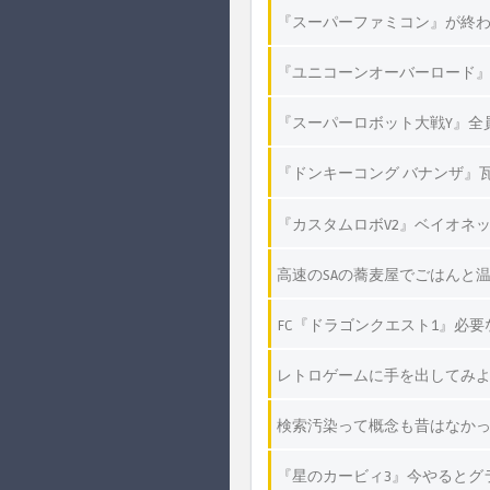
『スーパーファミコン』が終
『ユニコーンオーバーロード
『スーパーロボット大戦Y』全
『ドンキーコング バナンザ』
『カスタムロボV2』ベイオネ
高速のSAの蕎麦屋でごはんと
FC『ドラゴンクエスト1』必
レトロゲームに手を出してみよ
検索汚染って概念も昔はなか
『星のカービィ3』今やるとグ